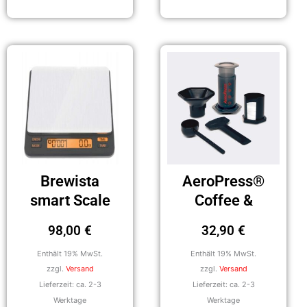
Brewista
AeroPress®
smart Scale
Coffee &
II
Espressomaker
98,00
€
32,90
€
Enthält 19% MwSt.
Enthält 19% MwSt.
zzgl.
Versand
zzgl.
Versand
Lieferzeit: ca. 2-3
Lieferzeit: ca. 2-3
Werktage
Werktage