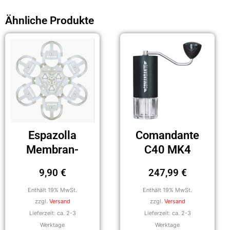
Ähnliche Produkte
Espazolla
Comandante
Membran-
C40 MK4
2+3
Nitro Blade
9,90
€
247,99
€
Black
Enthält 19% MwSt.
Enthält 19% MwSt.
zzgl.
Versand
zzgl.
Versand
Lieferzeit: ca. 2-3
Lieferzeit: ca. 2-3
Werktage
Werktage